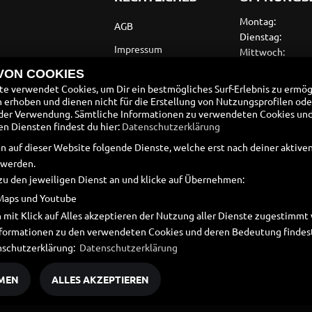
Montag:
AGB
Dienstag:
Impressum
Mittwoch:
Donnerstag:
Datenschutz
 VON COOKIES
Freitag:
e verwendet Cookies, um Dir ein bestmögliches Surf-Erlebnis zu ermög
Disclaimer
Samstag:
erhoben und dienen nicht für die Erstellung von Nutzungsprofilen ode
Sonntag:
der Verwendung. Sämtliche Informationen zu verwendeten Cookies un
Barrierefreiheit
 Diensten findest du hier:
Datenschutzerklärung
Batteriegesetz
n auf dieser Website folgende Dienste, welche erst nach deiner aktiv
 werden.
Altölverordnung
zu den jeweiligen Dienst an und klicke auf Übernehmen:
Maps und Youtube
 mit Klick auf Alles akzeptieren der Nutzung aller Dienste zugestimm
Informationen zu den verwendeten Cookies und deren Bedeutung findest
nschutzerklärung:
Datenschutzerklärung
MEN
ALLES AKZEPTIEREN