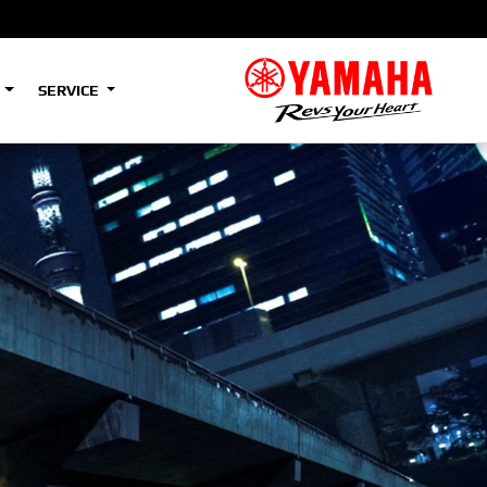
S
SERVICE
A2
e
Tenere
700
)
(Low)
35kW
A2
e
Tenere
700
Rally
35kW