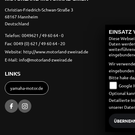
Christian-Friedrich-Schwan-Straße 3
68167 Mannheim
Deutschland
EINSATZ
Telefon:
0049621 / 49 60 64 - 0
Diese Webseit
Fax:
0049 (0) 621 / 49 60 64 - 20
Daten werden 
weiterführen
Website:
http://www.motorland-zweirad.de
eingebundenen
E-Mail:
info@motorland-zweirad.de
Wir verwende
eingebunden
LINKS
Bitte hake da
Google 
yamaha-motor.de
Optional kann
Detailierte 
unserer Date
ÜBERNEH