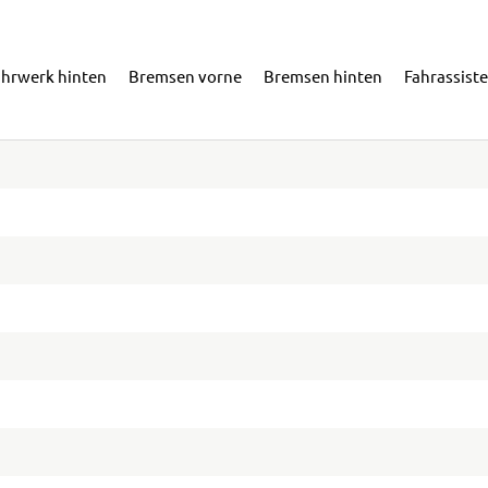
ahrwerk hinten
Bremsen vorne
Bremsen hinten
Fahrassist