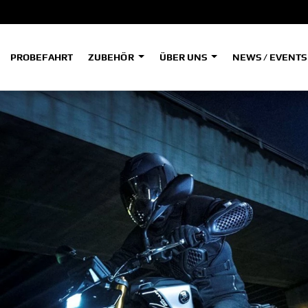
PROBEFAHRT
ZUBEHÖR
ÜBER UNS
NEWS / EVENT
ADVENTURE
A
A
HYPER NAKED
SPORT HERITAGE
Tenere
Tener
700
700
(Low
SPORT TOURING
SUPERSPORT
A2
A
Tenere
Tener
700
700
35kW
Rally
A
A1