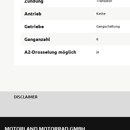
Zündung
Transistor
Antrieb
Kette
Getriebe
Gangschaltung
Ganganzahl
6
A2-Drosselung möglich
ja
DISCLAIMER
MOTORLAND MOTORRAD GMBH