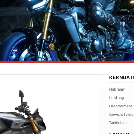
Tenere
WR12
700
World
Raid
KERNDAT
Hubraum
Leistung
Drehmoment
Gewicht fahrb
Tankinhalt