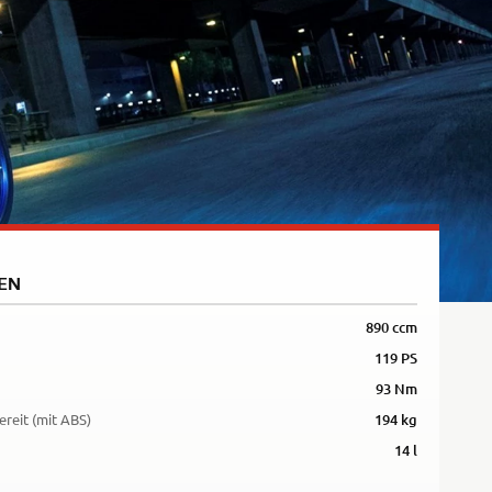
5R
EN
890 ccm
119 PS
93 Nm
ereit (mit ABS)
194 kg
14 l