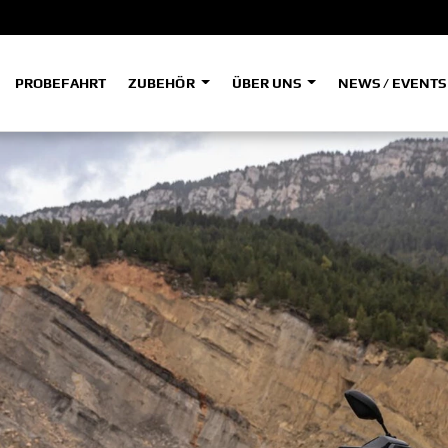
PROBEFAHRT
ZUBEHÖR
ÜBER UNS
NEWS / EVENT
ADVENTURE
A
A
HYPER NAKED
SPORT HERITAGE
Tenere
Tener
700
700
(Low
SPORT TOURING
SUPERSPORT
A2
A
Tenere
Tener
700
700
35kW
Rally
A
A1