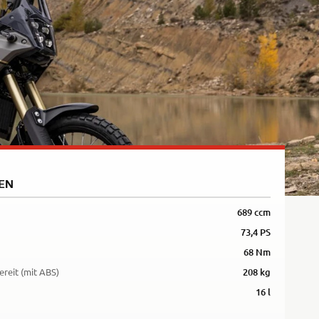
5R
EN
689 ccm
73,4 PS
68 Nm
ereit (mit ABS)
208 kg
16 l