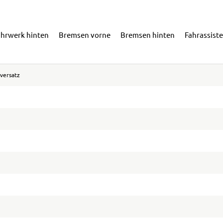
ahrwerk hinten
Bremsen vorne
Bremsen hinten
Fahrassist
versatz