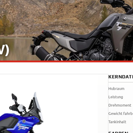
Tenere
WR12
700
World
Raid
W)
KERNDAT
Hubraum
Leistung
Drehmoment
Gewicht fahrb
Tankinhalt