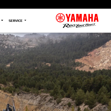
S
SERVICE
A2
e
Tenere
700
)
(Low)
35kW
A2
e
Tenere
700
Rally
35kW