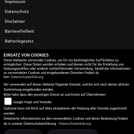
Impressum
Datenschutz
Disclaimer
Barrierefreiheit
Batteriegesetz
Altölverordnung
EINSATZ VON COOKIES
Diese Webseite verwendet Cookies, um Dir ein bestmögliches Surf-Erlebnis zu
ermöglichen. Diese Daten werden erhoben und dienen nicht für die Erstellung von
ÖFFNUNGSZEITEN
Nutzungsprofilen oder anderer weiterführender Verwendung. Sämtliche Informationen
zu verwendeten Cookies und eingebundenen Diensten findest du
Montag:
geschlossen
hier:
Datenschutzerklärung
Dienstag:
09:00 - 13:00 und 14:00 - 18:00
Wir verwenden auf dieser Website folgende Dienste, welche erst nach deiner aktiven
Zustimmung eingebunden werden.
Mittwoch:
09:00 - 13:00 und 14:00 - 18:00
Bitte hake dazu den jeweiligen Dienst an und klicke auf Übernehmen:
Donnerstag:
09:00 - 13:00 und 14:00 - 18:00
Google Maps und Youtube
Freitag:
09:00 - 13:00 und 14:00 - 18:00
Optional kann mit Klick auf Alles akzeptieren der Nutzung aller Dienste zugestimmt
Samstag:
09:00 - 14:00
werden
Sonntag:
geschlossen
Detailierte Informationen zu den verwendeten Cookies und deren Bedeutung findest
du in unserer Datenschutzerklärung:
Datenschutzerklärung