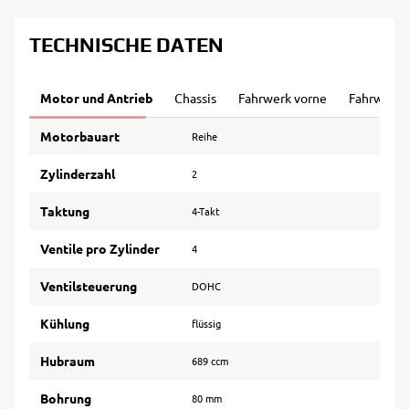
TECHNISCHE DATEN
Motor und Antrieb
Chassis
Fahrwerk vorne
Fahrwerk 
Motorbauart
Reihe
Zylinderzahl
2
Taktung
4-Takt
Ventile pro Zylinder
4
Ventilsteuerung
DOHC
Kühlung
flüssig
Hubraum
689 ccm
Bohrung
80 mm