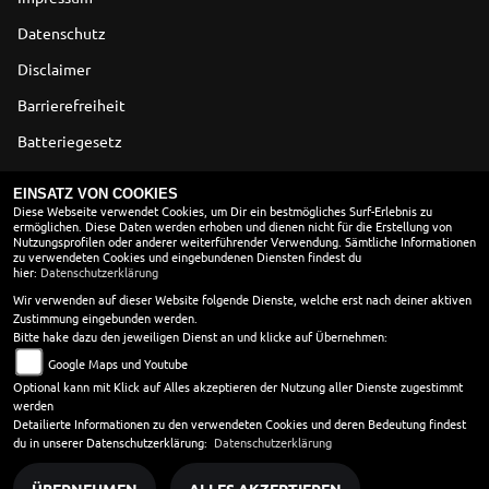
Datenschutz
Disclaimer
Barrierefreiheit
Batteriegesetz
Altölverordnung
EINSATZ VON COOKIES
Diese Webseite verwendet Cookies, um Dir ein bestmögliches Surf-Erlebnis zu
ermöglichen. Diese Daten werden erhoben und dienen nicht für die Erstellung von
ÖFFNUNGSZEITEN
Nutzungsprofilen oder anderer weiterführender Verwendung. Sämtliche Informationen
zu verwendeten Cookies und eingebundenen Diensten findest du
Montag:
geschlossen
hier:
Datenschutzerklärung
Dienstag:
09:00 - 13:00 und 14:00 - 18:00
Wir verwenden auf dieser Website folgende Dienste, welche erst nach deiner aktiven
Zustimmung eingebunden werden.
Mittwoch:
09:00 - 13:00 und 14:00 - 18:00
Bitte hake dazu den jeweiligen Dienst an und klicke auf Übernehmen:
Donnerstag:
09:00 - 13:00 und 14:00 - 18:00
Google Maps und Youtube
Freitag:
09:00 - 13:00 und 14:00 - 18:00
Optional kann mit Klick auf Alles akzeptieren der Nutzung aller Dienste zugestimmt
Samstag:
09:00 - 14:00
werden
Sonntag:
geschlossen
Detailierte Informationen zu den verwendeten Cookies und deren Bedeutung findest
du in unserer Datenschutzerklärung:
Datenschutzerklärung