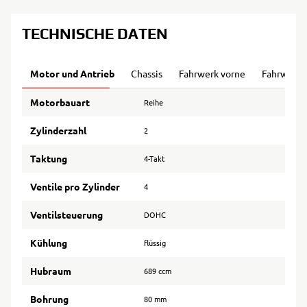
TECHNISCHE DATEN
Motor und Antrieb
Chassis
Fahrwerk vorne
Fahrwerk 
Motorbauart
Reihe
Zylinderzahl
2
Taktung
4-Takt
Ventile pro Zylinder
4
Ventilsteuerung
DOHC
Kühlung
flüssig
Hubraum
689 ccm
Bohrung
80 mm